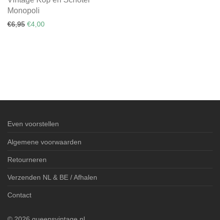
Monopoli
Oorspronkelijke prijs was: €6,95.
Huidige prijs is: €4,00.
€
6,95
€
4,00
Even voorstellen
Algemene voorwaarden
Retourneren
Verzenden NL & BE / Afhalen
Contact
©
2026
queensvintage.nl