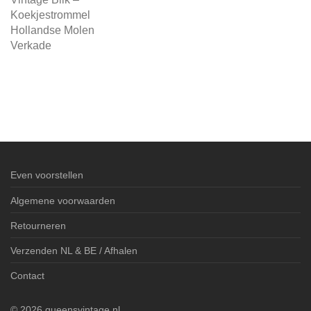
Koekjestrommel
Hollandse Molen
Verkade
Even voorstellen
Algemene voorwaarden
Retourneren
Verzenden NL & BE / Afhalen
Contact
©
2026
queensvintage.nl