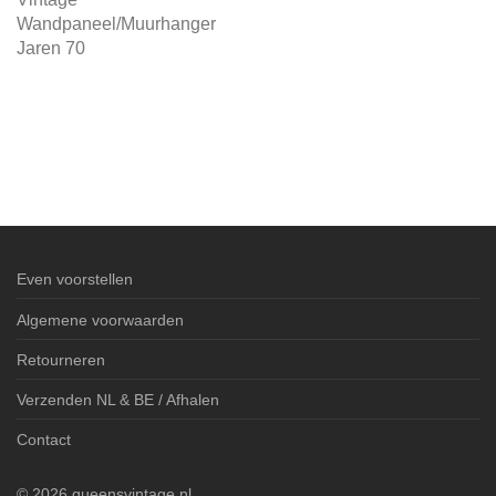
Wandpaneel/Muurhanger
Jaren 70
Even voorstellen
Algemene voorwaarden
Retourneren
Verzenden NL & BE / Afhalen
Contact
©
2026
queensvintage.nl