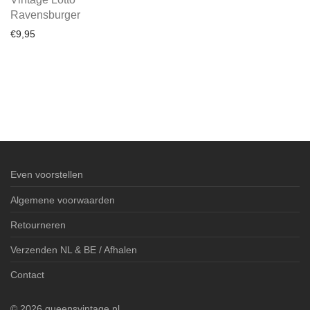
Ravensburger
€
9,95
Even voorstellen
Algemene voorwaarden
Retourneren
Verzenden NL & BE / Afhalen
Contact
©
2026
queensvintage.nl