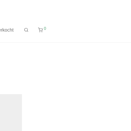
0
rkocht