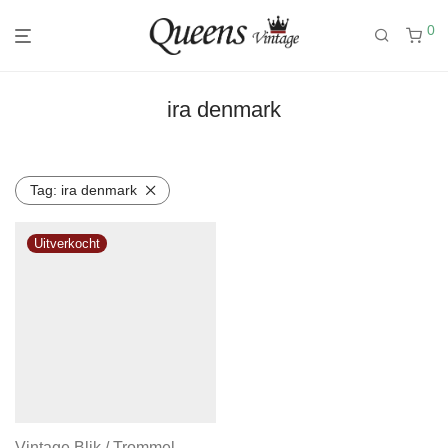
0
ira denmark
Tag:
ira denmark
Vintage Blik / Trommel