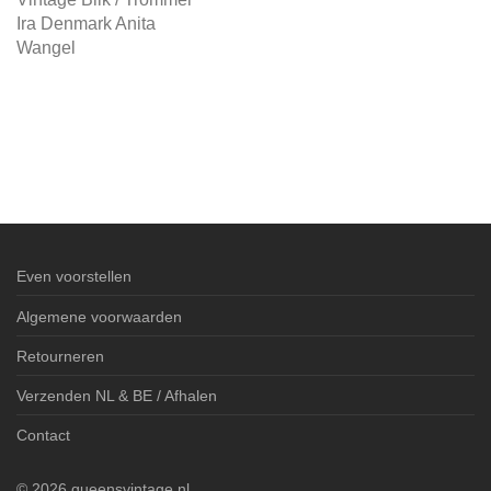
Ira Denmark Anita
Wangel
Even voorstellen
Algemene voorwaarden
Retourneren
Verzenden NL & BE / Afhalen
Contact
©
2026
queensvintage.nl