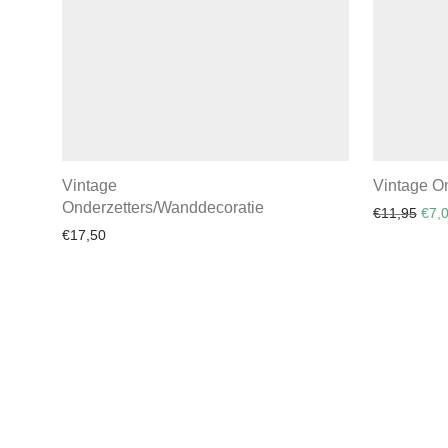
Vintage
Vintage O
Onderzetters/Wanddecoratie
Oors
€
11,95
€
7,
€
17,50