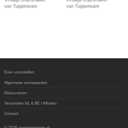
van Tupperware
van Tupperware
Even voorstellen
Algemene voorwaarden
Retourneren
Verzenden NL & BE / Afhalen
Contact
©
2026
queensvintage.nl