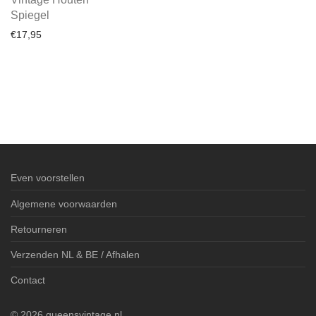
Spiegel
€
17,95
Even voorstellen
Algemene voorwaarden
Retourneren
Verzenden NL & BE / Afhalen
Contact
©
2026
queensvintage.nl