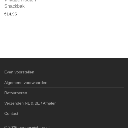
Snackbak
€
14,95
Even voorstellen
Algemene voorwaarden
Retourneren
Verzenden NL & BE / Afhalen
Contact
©
2026
queensvintage.nl