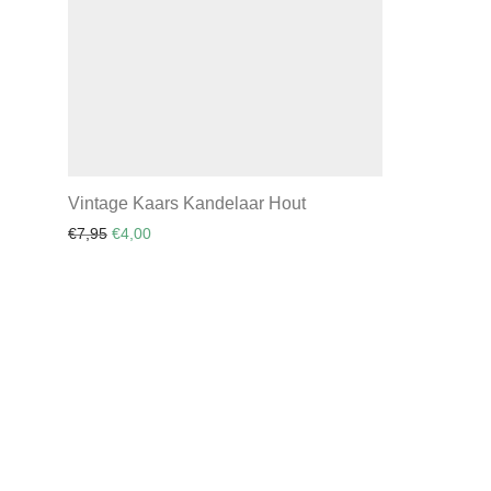
Vintage Kaars Kandelaar Hout
Oorspronkelijke prijs was: €7,95.
Huidige prijs is: €4,00.
€
7,95
€
4,00