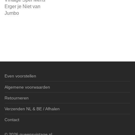
Erger je Niet van
Jumbo
Even voorstellen
Algemene voorwaarden
Retourneren
Verzenden NL & BE / Afhalen
Contact
©
2026
queensvintage.nl