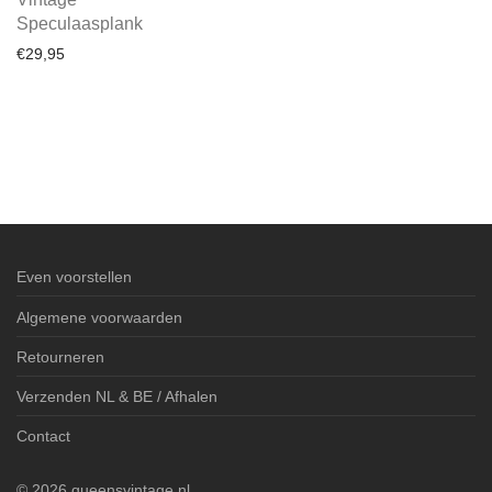
Speculaasplank
€
29,95
Even voorstellen
Algemene voorwaarden
Retourneren
Verzenden NL & BE / Afhalen
Contact
©
2026
queensvintage.nl