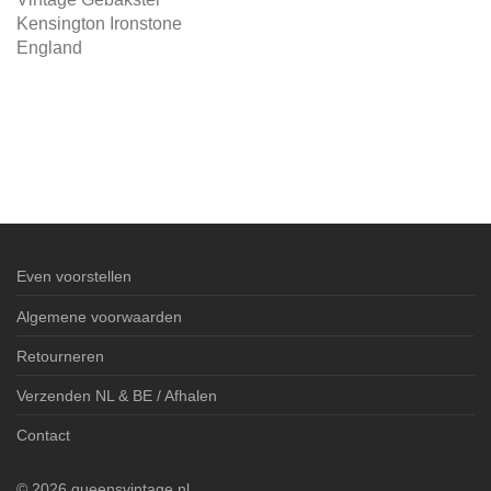
Kensington Ironstone
England
Even voorstellen
Algemene voorwaarden
Retourneren
Verzenden NL & BE / Afhalen
Contact
©
2026
queensvintage.nl