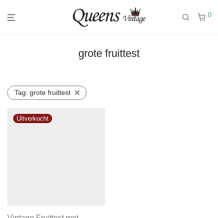
0
grote fruittest
Tag:
grote fruittest
Vintage Fruittest met