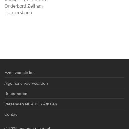
Onderbord Zell am
Harmersbach
Even voorstellen
Algemene voorwaarden
Retourneren
Verzenden NL & BE / Afhalen
Contact
©
2026
queensvintage.nl