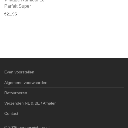
Parfait Super
€
21,95
Even voorstellen
Algemene voorwaarden
Retourneren
Verzenden NL & BE / Afhalen
Contact
©
2026
queensvintage.nl