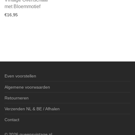
met Bloemmotief
€
16,95
Even voorstellen
Algemene voorwaarden
Retourneren
Verzenden NL & BE / Afhalen
Contact
©
2026
queensvintage.nl