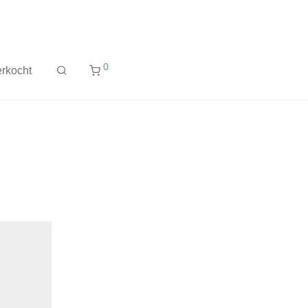
0
rkocht