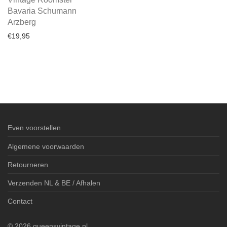
Bavaria Schumann
Arzberg
€
19,95
Even voorstellen
Algemene voorwaarden
Retourneren
Verzenden NL & BE / Afhalen
Contact
©
2026
queensvintage.nl