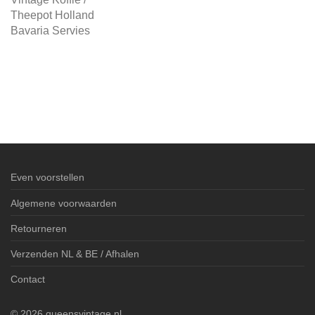
Theepot Holland
Bavaria Servies
Even voorstellen
Algemene voorwaarden
Retourneren
Verzenden NL & BE / Afhalen
Contact
©
2026
queensvintage.nl