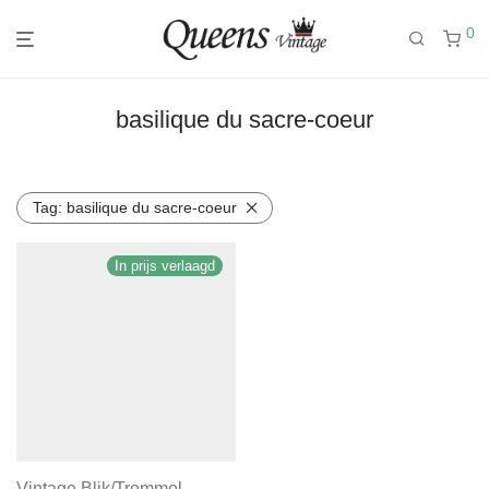
0
basilique du sacre-coeur
Tag:
basilique du sacre-coeur
In prijs verlaagd
Vintage Blik/Trommel