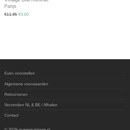
Parijs
Oorspronkelijke prijs was: €11,95.
Huidige prijs is: €3,00.
€
11,95
€
3,00
Even voorstellen
Algemene voorwaarden
Retourneren
Verzenden NL & BE / Afhalen
Contact
©
2026
queensvintage.nl