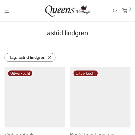
0
astrid lindgren
Tag:
astrid lindgren
Vintage Boek
Boek Pippi Langkous