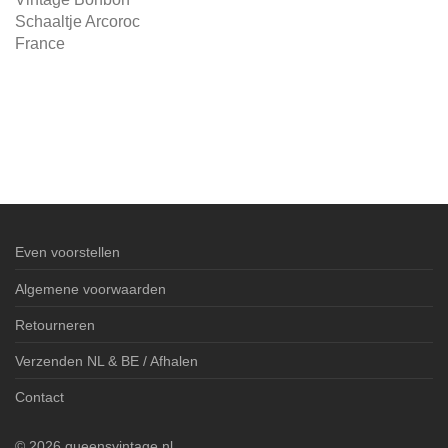
Schaaltje Arcoroc
France
Even voorstellen
Algemene voorwaarden
Retourneren
Verzenden NL & BE / Afhalen
Contact
©
2026
queensvintage.nl