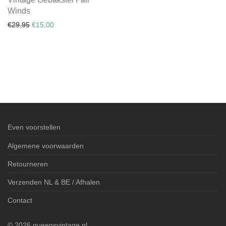
Winds
Oorspronkelijke prijs was: €29,95.
Huidige prijs is: €15,00.
€
29,95
€
15,00
Even voorstellen
Algemene voorwaarden
Retourneren
Verzenden NL & BE / Afhalen
Contact
©
2026
queensvintage.nl