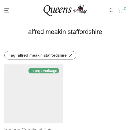
0
alfred meakin staffordshire
Tag:
alfred meakin staffordshire
In prijs verlaagd
Vintage Gebakstel Fair