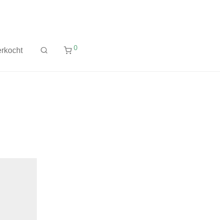
0
rkocht