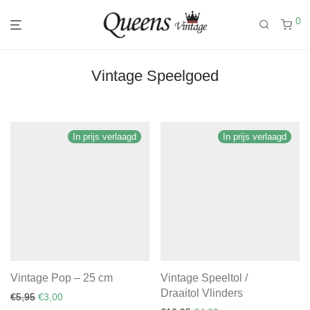
0
Vintage Speelgoed
In prijs verlaagd
In prijs verlaagd
Vintage Pop – 25 cm
Vintage Speeltol /
Draaitol Vlinders
Oorspronkelijke prijs was: €5,95.
Huidige prijs is: €3,00.
€
5,95
€
3,00