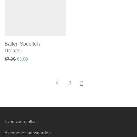
Ballen Speeltol /
Draaitol
Oorspronkelijke prijs was: €7,95.
Huidige prijs is: €3,00.
€
7,95
€
3,00
1
2
Even voorstellen
Algemene voorwaarden