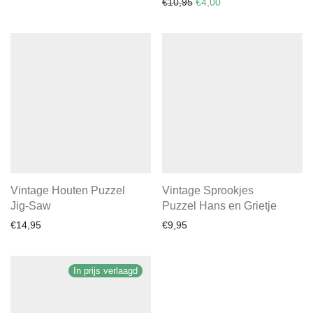
Oorspronkelijke prijs was:
Huidige prijs is: €4,0
€
10,95
€
4,00
Vintage Houten Puzzel
Vintage Sprookjes
Jig-Saw
Puzzel Hans en Grietje
€
14,95
€
9,95
In prijs verlaagd