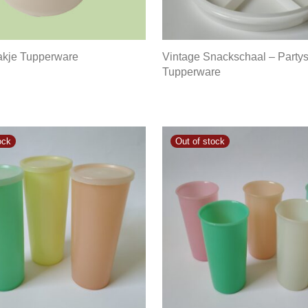
akje Tupperware
Vintage Snackschaal – Party
Tupperware