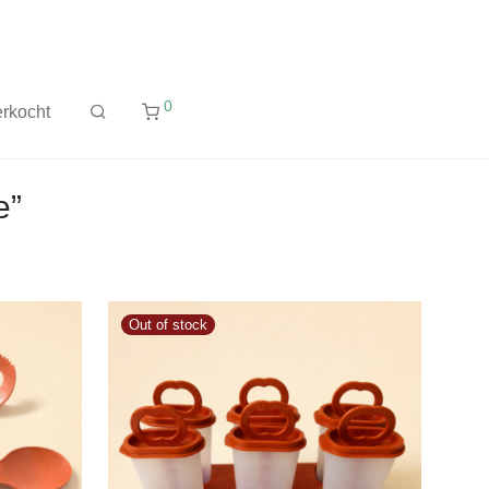
0
rkocht
e”