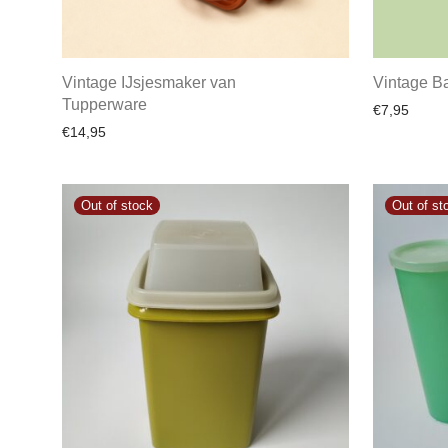
Vintage IJsjesmaker van
Vintage B
Tupperware
€
7,95
€
14,95